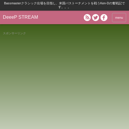
Bassmasterクラシック出場を目指し、米国バストーナメントを戦うKen-Dの奮戦記で
す。。。
DeeeP STREAM
menu
スポンサーリンク