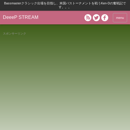
Bassmasterクラシック出場を目指し、米国バストーナメントを戦うKen-Dの奮戦記で
す。。。
DeeeP STREAM
menu
スポンサーリンク