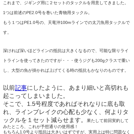
これまで、ジギング用に２セットのタックルを用意してきました。
1つは前述のPE2.0号を巻いた青物用タックル。
もう１つはPE1.0号の、天竜沖100mラインでの太刀魚用タックルで
す。
深ければ深いほどラインの抵抗は大きくなるので、可能な限りライ
トラインを使ってきたのですが・・・使うジグも200gクラスで重い
し、大型の魚が掛かれば上げてくる時の抵抗もかなりのものです。
以前
記事
にしたように、あまり細いと高切れも
起こってしまいました。
そこで、1.5号程度であればそれなりに底も取
れ、ラインブレイクの心配も少なく、何よりタ
ックルを１セット減らせます。
果たして前回実釣して
みたところ、これが予想通りの使用感！
もちろん1.0号より抵抗は大きいはずですが、実用上は特に問題なく