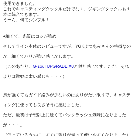
使用できました。
これでキャスティングタックルだけでなく、ジギングタックルも１
本に統合できます。
うーん、何てシンプル！
●細くて、糸質はコシが強め
そしてライン本体のレビューですが、YGKよつあみさんの特徴なの
か、細くてハリが強い感じがします。
（このあたり、
G-soul UPGRADE X8
と似た感じです。ただ、それ
よりは微妙に太い感じも・・・）
風が強くてもガイド絡みが少ないのはありがたい限りで、キャステ
ィングに使っても良さそうに感じました。
ただ、最初は予想以上に硬くてバックラッシュ気味になりました
が・・・。
（使っているうちに、すぐに張りが減って使いやすくなりました）