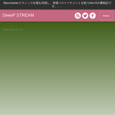
Bassmasterクラシック出場を目指し、米国バストーナメントを戦うKen-Dの奮戦記で
す。。。
DeeeP STREAM
menu
スポンサーリンク