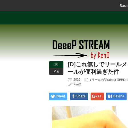
Ba
[D]これ無しでリール
18
ールが便利過ぎた件
Mar
2016
●リールの話(about REELs)
KenD
Tweet
Share
+1
Hatena