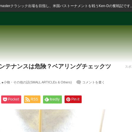
ssmasterクラシック出場を目指し、米国バストーナメントを戦うKen-Dの奮戦記です
メンテナンスは危険？ベアリングチェックツ
スポ
,
●小物・その他の話(SMALL ARTICLEs & Others)
コメントを書く
Pocket
RSS
feedly
Pin it