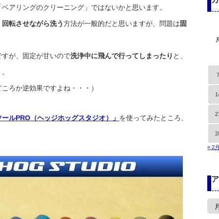
「ベアリングのクリーニング」ではないかと思います。
、回転させながら洗う
方法が一般的だと思いますが、問題は
固
ですが、固定が甘いので
洗浄中に飛んで行ってしまったり
と、
）。
どころか逆効果ですよね・・・）
1
2
ールPRO（ヘッジホッグスタジオ）」
を使ってみたところ、
2
« 2
ア
ア
ー
カ