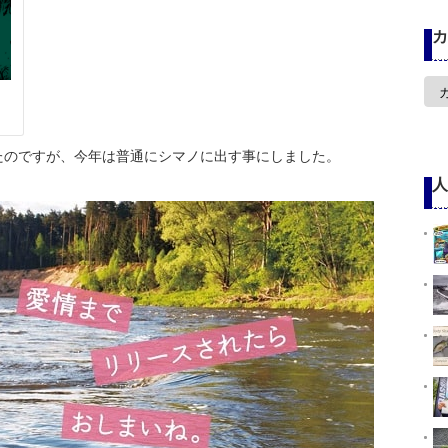
カ
カ
テ
ゴ
リ
ー
たのですが、今年は普通にシマノに出す事にしました。
人