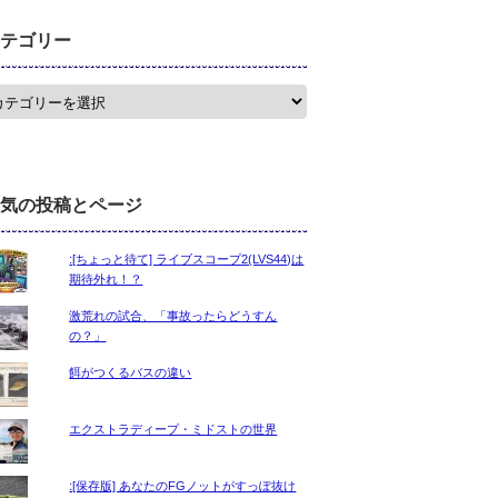
テゴリー
気の投稿とページ
:[ちょっと待て] ライブスコープ2(LVS44)は
期待外れ！？
激荒れの試合、「事故ったらどうすん
の？」
餌がつくるバスの違い
エクストラディープ・ミドストの世界
:[保存版] あなたのFGノットがすっぽ抜け