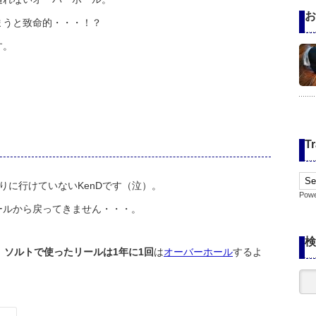
お
まうと致命的・・・！？
す。
Tr
りに行けていないKenDです（泣）。
Pow
ールから戻ってきません・・・。
検
、
ソルトで使ったリールは1年に1回
は
オーバーホール
するよ