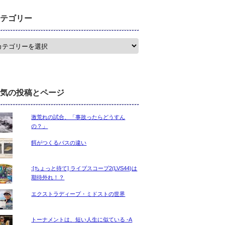
テゴリー
気の投稿とページ
激荒れの試合、「事故ったらどうすん
の？」
餌がつくるバスの違い
:[ちょっと待て] ライブスコープ2(LVS44)は
期待外れ！？
エクストラディープ・ミドストの世界
トーナメントは、短い人生に似ている -A