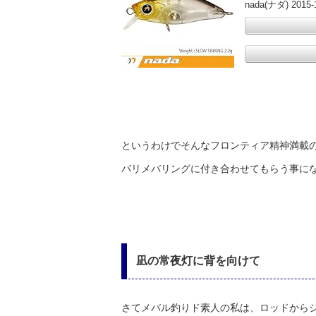
nada(ナダ) 2015-
というわけでそんなフロンティア精神満載
パリメバリングに付き合わせてもらう事に
凪の常夜灯に背を向けて
さてメバル釣りド素人の私は、ロッドからジ