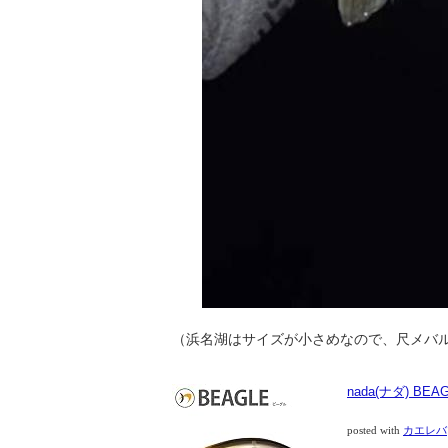
（浜名湖はサイズが小さめなので、尺メバ
nada(ナダ) BEA
posted with
カエレバ