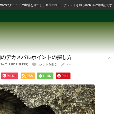
ssmasterクラシック出場を目指し、米国バストーナメントを戦うKen-Dの奮戦記です
未知のデカメバルポイントの探し方
スポ
KenD
 LURE FISHING)
コメントを書く
Pocket
RSS
feedly
Pin it