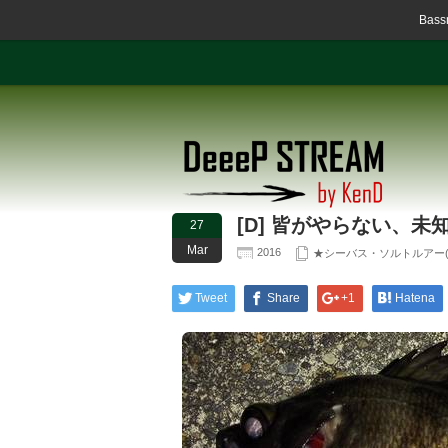
Ba
[D] 皆がやらない、
27
Mar
2016
★シーバス・ソルトルアー(SALT
Tweet
Share
+1
Hatena