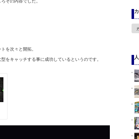
しろその内容でした。
カ
」
カ
テ
ゴ
リ
ー
ントを次々と開拓。
人
大型をキャッチする事に成功しているというのです。