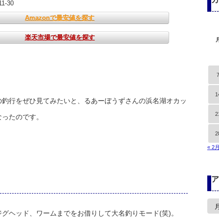
11-30
Amazonで最安値を探す
楽天市場で最安値を探す
1
の釣行をぜひ見てみたいと、るあーぼうずさんの浜名湖オカッ
2
なったのです。
2
« 2
ア
ア
ー
グヘッド、ワームまでをお借りして大名釣りモード(笑)。
カ