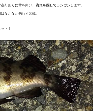
イ
常夜灯回りに背を向け、
流れを探してランガン
します。
ブ
初はなかなか釣れず苦戦。
ヒット！