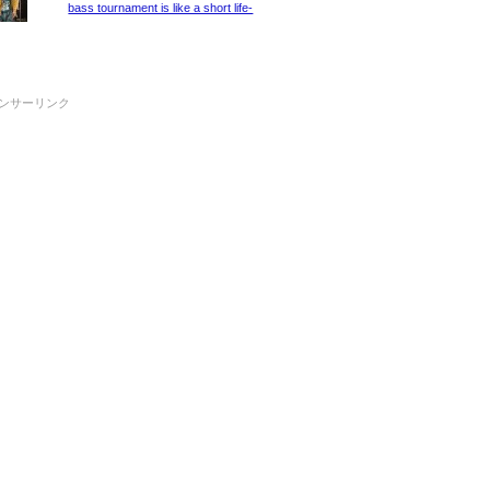
bass tournament is like a short life-
ンサーリンク