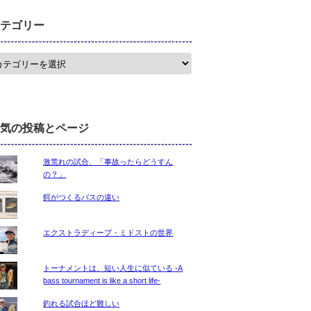
テゴリー
気の投稿とページ
激荒れの試合、「事故ったらどうすん
の？」
餌がつくるバスの違い
エクストラディープ・ミドストの世界
トーナメントは、短い人生に似ている -A
bass tournament is like a short life-
釣れる試合ほど難しい