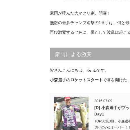
豪雨が呼んだ大マクリ劇、開幕！
無敵の最多チャンプ追撃の1番手は、何と最
再び激変する七色に、果たして波乱は起こ
豪雨による激変
皆さんこんにちは、KenDです。
小森選手のロケットスタート
で幕を開けた、
2016.07.09
[D] 小森選手がブ
Day1
TOP50第3戦、小森
切りの7kgオーバー！