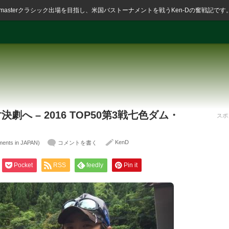
ssmasterクラシック出場を目指し、米国バストーナメントを戦うKen-Dの奮戦記です
決劇へ – 2016 TOP50第3戦七色ダム・
スポ
KenD
s in JAPAN)
コメントを書く
Pocket
RSS
feedly
Pin it