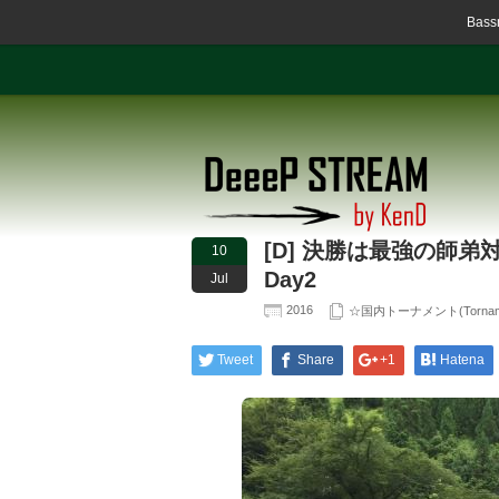
Ba
[D] 決勝は最強の師弟対
10
Day2
Jul
2016
☆国内トーナメント(Tornament
Tweet
Share
+1
Hatena