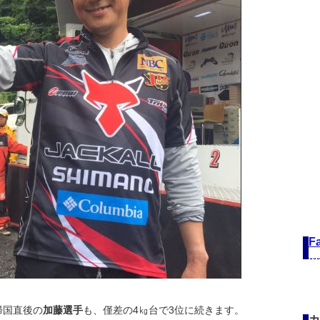
F
帰国直後の
加藤選手
も、僅差の4㎏台で3位に続きます。
カ