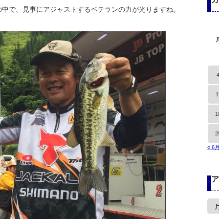
の中で、見事にアジャストするベテランの力が光りますね。
1
1
2
« 6
ア
ア
ー
カ