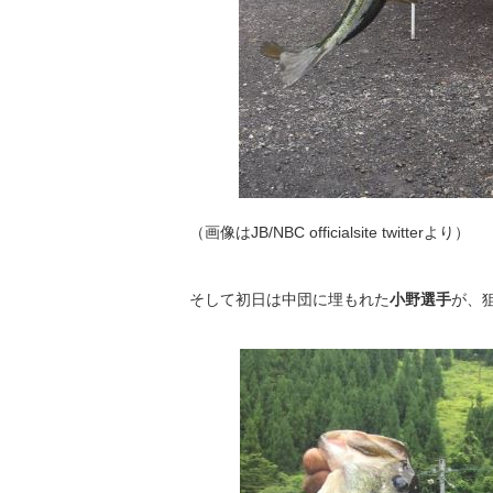
（画像はJB/NBC officialsite twitterより）
そして初日は中団に埋もれた
小野選手
が、