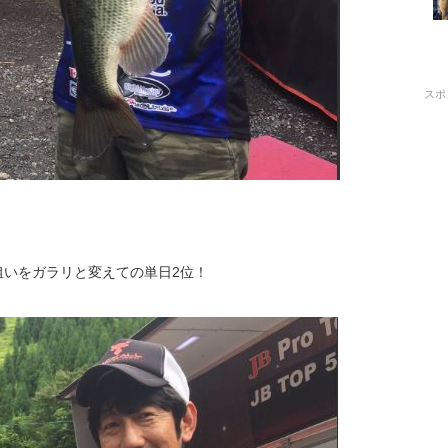
スポ
狙いをガラリと変えての単日2位！