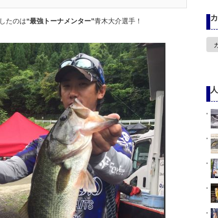
カ
したのは
“最強トーナメンター”
青木大介選手！
カ
テ
ゴ
リ
ー
人