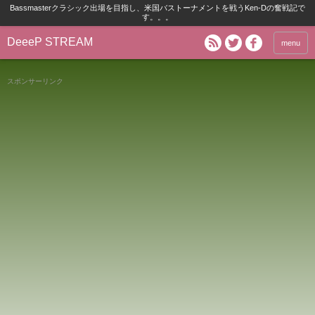
Bassmasterクラシック出場を目指し、米国バストーナメントを戦うKen-Dの奮戦記で
す。。。
DeeeP STREAM
menu
スポンサーリンク