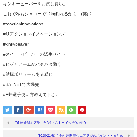
キンキービーバーをお試し買い。
これで私もシャローで12kg釣れるかも…(笑)？
#reactioninnovations
#リアクションイノベーションズ
#kinkybeaver
#スイートビーバーの派生ベイト
#ヒゲとアームがバタバタ動く
#結構ボリュームある感じ
#BATNETで大爆発
#F井選手使い方教えて下さい…
:[D] 琵琶湖を席巻した”ボトムトゥイッチ”の核心
[2020-21版①] 釣り用防寒ウェア選びのポイント・まとめ