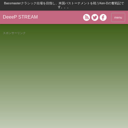
Bassmasterクラシック出場を目指し、米国バストーナメントを戦うKen-Dの奮戦記で
す。。。
DeeeP STREAM
menu
スポンサーリンク