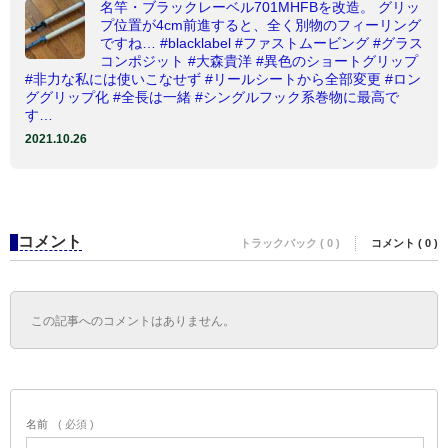
名竿・ブラックレーベル701MHFBを改造。 グリッ
プ位置が4cm前進すると、全く別物のフィーリング
ですね… #blacklabel #ファストムービング #グラス
コンポジット #大森貴洋 #異色のショートグリップ
#非力な私には使いこなせず #リールシートから全部変更 #ロン
ググリップ化 #全長は一緒 #シングルフック系巻物に最高で
す…
2021.10.26
コメント
トラックバック ( 0 )
コメント ( 0 )
この記事へのコメントはありません。
名前
( 必須 )