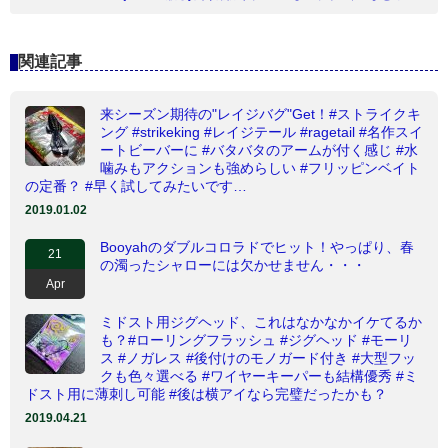
関連記事
来シーズン期待の"レイジバグ"Get！#ストライクキ
ング #strikeking #レイジテール #ragetail #名作スイ
ートビーバーに #バタバタのアームが付く感じ #水
噛みもアクションも強めらしい #フリッピンベイト
の定番？ #早く試してみたいです…
2019.01.02
Booyahのダブルコロラドでヒット！やっぱり、春
21
の濁ったシャローには欠かせません・・・
Apr
ミドスト用ジグヘッド、これはなかなかイケてるか
も？#ローリングフラッシュ #ジグヘッド #モーリ
ス #ノガレス #後付けのモノガード付き #大型フッ
クも色々選べる #ワイヤーキーパーも結構優秀 #ミ
ドスト用に薄刺し可能 #後は横アイなら完璧だったかも？
2019.04.21