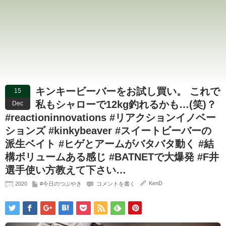
キンキービーバーをお試し買い。 これで
15
私もシャローで12kg釣れるかも…(笑)？
Dec
#reactioninnovations #リアクションイノベー
ションズ #kinkybeaver #スイートビーバーの
派生ベイト #ヒゲとアームがバタバタ動く #結
構ボリュームある感じ #BATNETで大爆発 #F井
選手使い方教えて下さい…
KenD
2020
#今日のつぶやき
コメントを書く