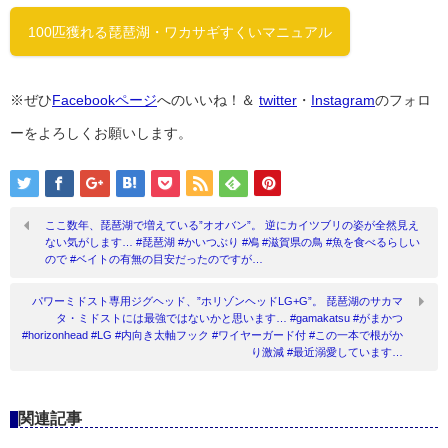
100匹獲れる琵琶湖・ワカサギすくいマニュアル
※ぜひ
Facebookページ
へのいいね！＆
twitter
・
Instagram
のフォロ
ーをよろしくお願いします。
ここ数年、琵琶湖で増えている”オオバン”。 逆にカイツブリの姿が全然見え
ない気がします… #琵琶湖 #かいつぶり #鳰 #滋賀県の鳥 #魚を食べるらしい
ので #ベイトの有無の目安だったのですが…
パワーミドスト専用ジグヘッド、”ホリゾンヘッドLG+G”。 琵琶湖のサカマ
タ・ミドストには最強ではないかと思います… #gamakatsu #がまかつ
#horizonhead #LG #内向き太軸フック #ワイヤーガード付 #この一本で根がか
り激減 #最近溺愛しています…
関連記事