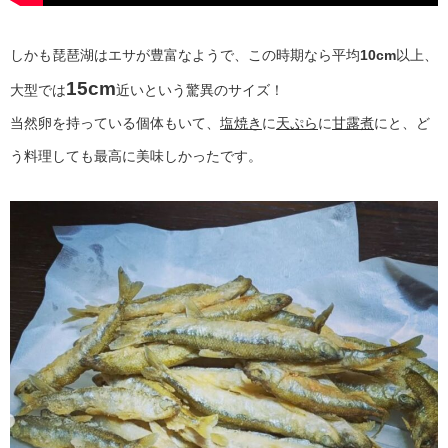
しかも琵琶湖はエサが豊富なようで、この時期なら平均
10cm
以上、
15cm
大型では
近いという驚異のサイズ！
当然卵を持っている個体もいて、
塩焼き
に
天ぷら
に
甘露煮
にと、ど
う料理しても最高に美味しかったです。