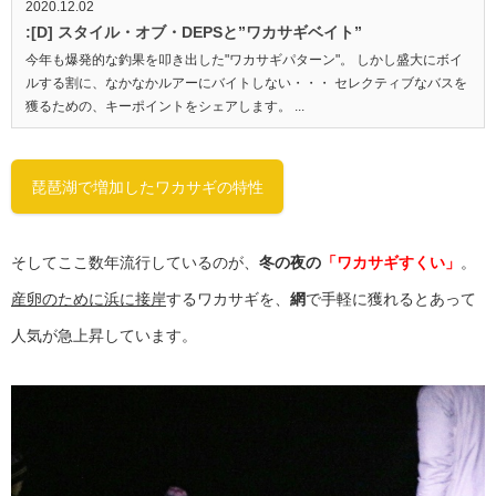
2020.12.02
:[D] スタイル・オブ・DEPSと”ワカサギベイト”
今年も爆発的な釣果を叩き出した"ワカサギパターン"。 しかし盛大にボイ
ルする割に、なかなかルアーにバイトしない・・・ セレクティブなバスを
獲るための、キーポイントをシェアします。 ...
琵琶湖で増加したワカサギの特性
そしてここ数年流行しているのが、
冬の夜の
「ワカサギすくい」
。
産卵のために浜に接岸
するワカサギを、
網
で手軽に獲れるとあって
人気が急上昇しています。