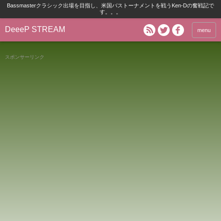
Bassmasterクラシック出場を目指し、米国バストーナメントを戦うKen-Dの奮戦記で
す。。。
DeeeP STREAM
menu
スポンサーリンク