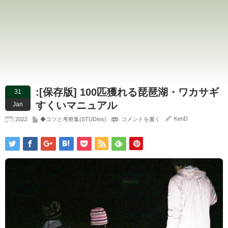
:[保存版] 100匹獲れる琵琶湖・ワカサギ
31
すくいマニュアル
Jan
KenD
2022
◆コツと考察集(STUDIes)
コメントを書く