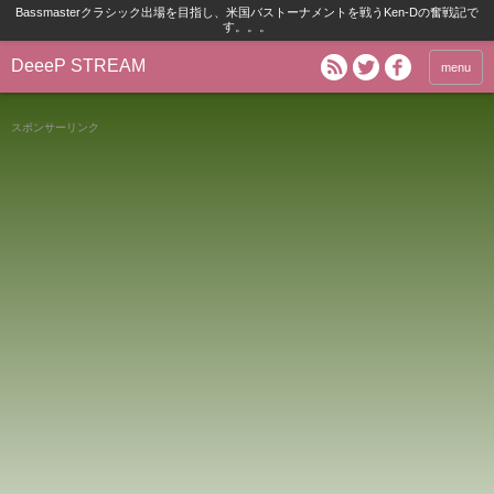
Bassmasterクラシック出場を目指し、米国バストーナメントを戦うKen-Dの奮戦記で
す。。。
DeeeP STREAM
menu
スポンサーリンク