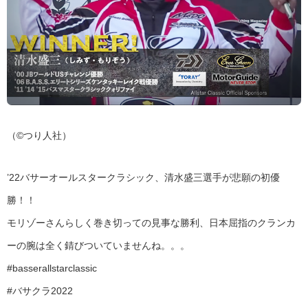
（©つり人社）
’22バサーオールスタークラシック、清水盛三選手が悲願の初優
勝！！
モリゾーさんらしく巻き切っての見事な勝利、日本屈指のクランカ
ーの腕は全く錆びついていませんね。。。
#basserallstarclassic
#バサクラ2022