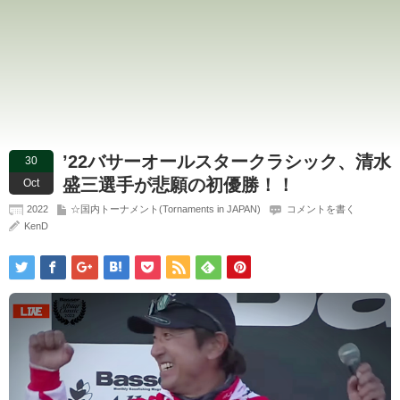
’22バサーオールスタークラシック、清水
30
盛三選手が悲願の初優勝！！
Oct
2022
☆国内トーナメント(Tornaments in JAPAN)
コメントを書く
KenD