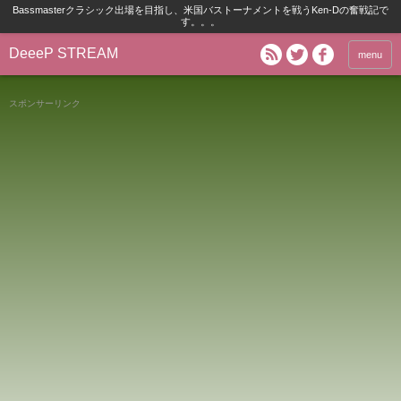
Bassmasterクラシック出場を目指し、米国バストーナメントを戦うKen-Dの奮戦記で
す。。。
DeeeP STREAM
menu
スポンサーリンク