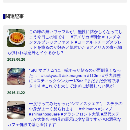
関連記事
この味の無いワッフルが、無性に懐かしくなってし
まう今日この頃です… #アメリカ #朝食 #コンチネ
ンタルブレックファスト #ヨーグルトチーズスプレ
ッドを塗るのが好みと気付いた #アメリカの食べ物
も慣れれば意外とイケるかも？
2018.06.26
“SKTマグナム”に、板オモリ貼るのが面倒臭くなっ
た… #luckycraft #sktmagnum #110mr #浮力調整
に #スティックシンカー1/8oz #まだまだ余裕で浮
きます #これでも大して泳ぎに影響しない気が…
2016.11.22
一度行ってみたかった”シマノスクエア”。 ステラの
中身がよーく見られます… #shimano #シマノ
#shimanosquare #グランフロント大阪 #歴代ステ
ラが大集合 #釣具の展示は少な目ですが #お洒落な
カフェ併設で落ち着けます…