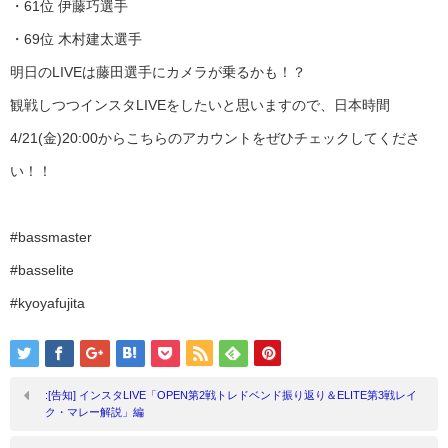
・61位 伊藤巧選手
・69位 木村建太選手
明日のLIVEは藤田選手にカメラが乗るかも！？
観戦しつつインスタLIVEをしたいと思いますので、日本時間
4/21(金)20:00からこちらのアカウントをぜひチェックしてくださ
い！！
#bassmaster
#basselite
#kyoyafujita
:[告知] インスタLIVE「OPEN第2戦トレドベンド振り返り＆ELITE第3戦レイ
ク・マレー解説」編