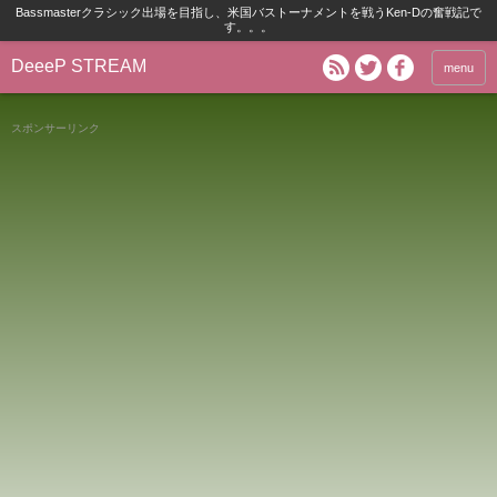
Bassmasterクラシック出場を目指し、米国バストーナメントを戦うKen-Dの奮戦記で
す。。。
DeeeP STREAM
menu
スポンサーリンク