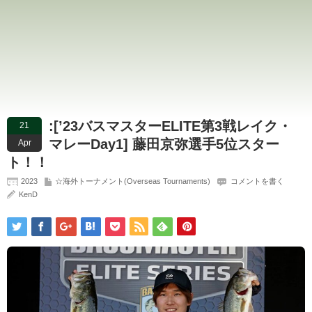
:[’23バスマスターELITE第3戦レイク・
21
マレーDay1] 藤田京弥選手5位スター
Apr
ト！！
2023
☆海外トーナメント(Overseas Tournaments)
コメントを書く
KenD