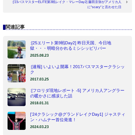
:[’23バスマスターELITE第3戦レイク・マレーDay2] 藤田京弥がアメリカ人
に”scary”と言わせた日
関連記事
:[25エリート第9戦Day2] 昨日天国、今日地
獄・・・明暗分かれるミシシッピリバー
2025.08.23
:[速報] いよいよ開幕！2017バスマスタークラシッ
ク
2017.03.25
:[フロリダ現地レポート -5] アメリカ人アングラー
の暖かさに感涙した話
2018.01.31
[’24クラシック@グランドレイクDay1] ジャスティ
ン・ハムナー首位発進！
2024.03.23