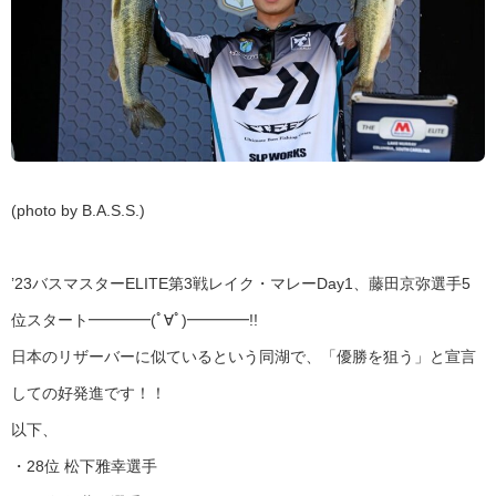
(photo by B.A.S.S.)
’23バスマスターELITE第3戦レイク・マレーDay1、藤田京弥選手5
位スタート━━━━(ﾟ∀ﾟ)━━━━!!
日本のリザーバーに似ているという同湖で、「優勝を狙う」と宣言
しての好発進です！！
以下、
・28位 松下雅幸選手