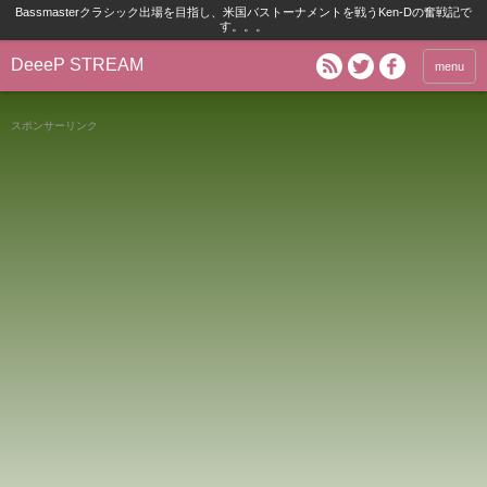
Bassmasterクラシック出場を目指し、米国バストーナメントを戦うKen-Dの奮戦記で
す。。。
DeeeP STREAM
menu
スポンサーリンク