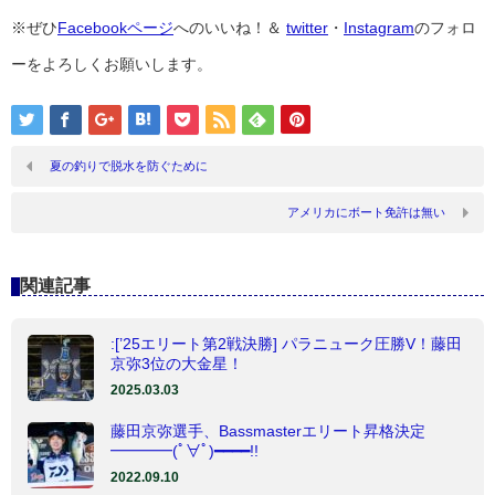
※ぜひ
Facebookページ
へのいいね！＆
twitter
・
Instagram
のフォロ
ーをよろしくお願いします。
夏の釣りで脱水を防ぐために
アメリカにボート免許は無い
関連記事
:[’25エリート第2戦決勝] パラニューク圧勝V！藤田
京弥3位の大金星！
2025.03.03
藤田京弥選手、Bassmasterエリート昇格決定
━━━━(ﾟ∀ﾟ)━━━━!!
2022.09.10