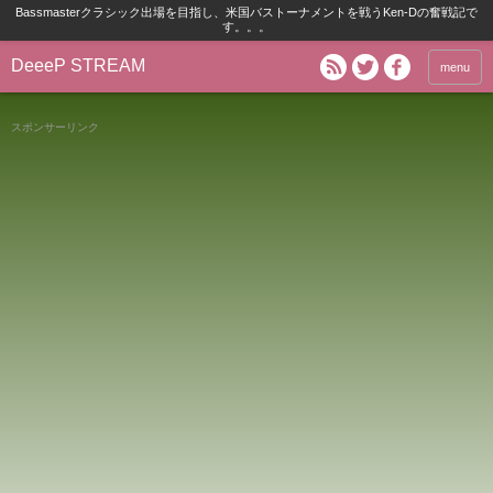
Bassmasterクラシック出場を目指し、米国バストーナメントを戦うKen-Dの奮戦記で
す。。。
DeeeP STREAM
menu
スポンサーリンク