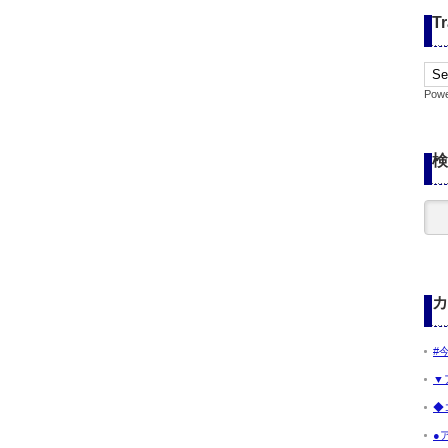
Tr
Pow
検
カ
#
▼
◆
●