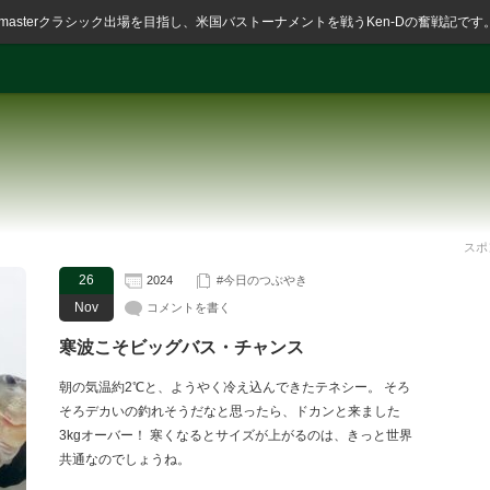
ssmasterクラシック出場を目指し、米国バストーナメントを戦うKen-Dの奮戦記です
スポ
26
2024
#今日のつぶやき
Nov
コメントを書く
寒波こそビッグバス・チャンス
朝の気温約2℃と、ようやく冷え込んできたテネシー。 そろ
そろデカいの釣れそうだなと思ったら、ドカンと来ました
3kgオーバー！ 寒くなるとサイズが上がるのは、きっと世界
共通なのでしょうね。