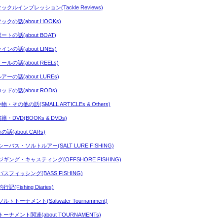
タックルインプレッション(Tackle Reviews)
ックの話(about HOOKs)
ートの話(about BOAT)
インの話(about LINEs)
ールの話(about REELs)
アーの話(about LUREs)
ッドの話(about RODs)
物・その他の話(SMALL ARTICLEs & Others)
籍・DVD(BOOKs & DVDs)
の話(about CARs)
シーバス・ソルトルアー(SALT LURE FISHING)
ジギング・キャスティング(OFFSHORE FISHING)
バスフィッシング(BASS FISHING)
行記(Fishing Diaries)
ルトトーナメント(Saltwater Tournamment)
トーナメント関連(about TOURNAMENTs)