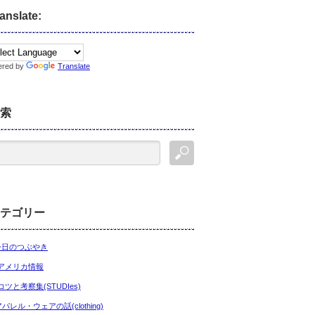
anslate:
ered by
Translate
索
テゴリー
今日のつぶやき
アメリカ情報
コツと考察集(STUDIes)
アパレル・ウェアの話(clothing)