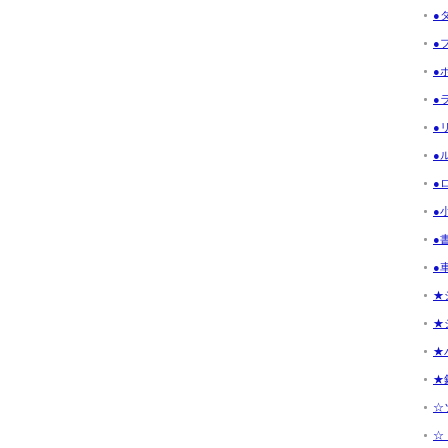
●
●フ
●ボ
●ラ
●リ
●ル
●ロ
●小
●書
●車
★
★
★
★釣
☆ソ
☆