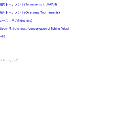
内トーナメント(Tornaments in JAPAN)
外トーナメント(Overseas Tournaments)
ュース・その他(others)
の釣り場のために(conservation of fishing fields)
分類
ンサーリンク