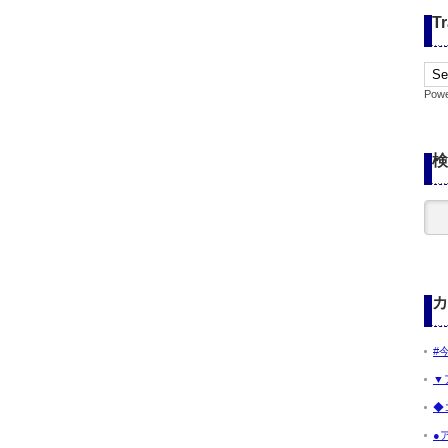
Tr
Pow
検
カ
#
▼
◆
●