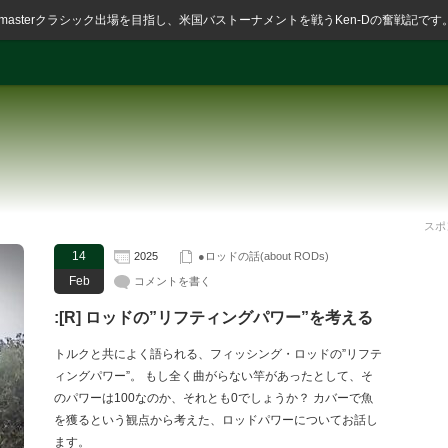
ssmasterクラシック出場を目指し、米国バストーナメントを戦うKen-Dの奮戦記です
スポ
14
2025
●ロッドの話(about RODs)
Feb
コメントを書く
:[R] ロッドの”リフティングパワー”を考える
トルクと共によく語られる、フィッシング・ロッドの”リフテ
ィングパワー”。 もし全く曲がらない竿があったとして、そ
のパワーは100なのか、それとも0でしょうか？ カバーで魚
を獲るという観点から考えた、ロッドパワーについてお話し
ます。