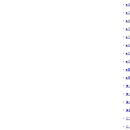
●
●フ
●ボ
●ラ
●リ
●ル
●ロ
●小
●書
●車
★
★
★
★釣
☆ソ
☆