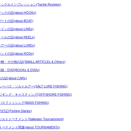
タックルインプレッション(Tackle Reviews)
ックの話(about HOOKs)
ートの話(about BOAT)
インの話(about LINEs)
ールの話(about REELs)
アーの話(about LUREs)
ッドの話(about RODs)
物・その他の話(SMALL ARTICLEs & Others)
籍・DVD(BOOKs & DVDs)
の話(about CARs)
シーバス・ソルトルアー(SALT LURE FISHING)
ジギング・キャスティング(OFFSHORE FISHING)
バスフィッシング(BASS FISHING)
行記(Fishing Diaries)
ルトトーナメント(Saltwater Tournamment)
トーナメント関連(about TOURNAMENTs)