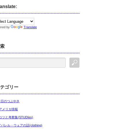
anslate:
ered by
Translate
索
テゴリー
今日のつぶやき
アメリカ情報
コツと考察集(STUDIes)
アパレル・ウェアの話(clothing)