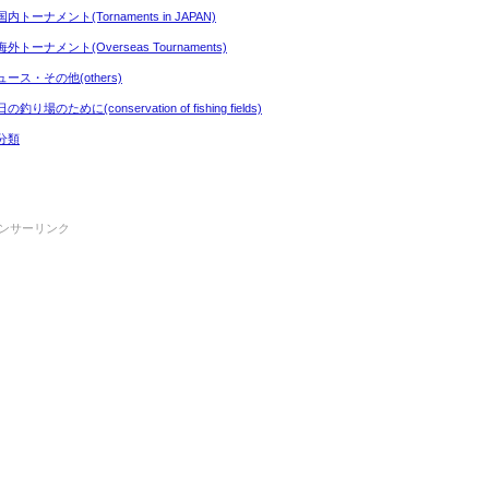
内トーナメント(Tornaments in JAPAN)
外トーナメント(Overseas Tournaments)
ュース・その他(others)
の釣り場のために(conservation of fishing fields)
分類
ンサーリンク