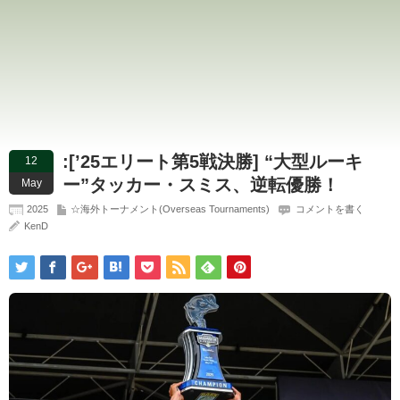
:[’25エリート第5戦決勝] “大型ルーキ
12
ー”タッカー・スミス、逆転優勝！
May
2025
☆海外トーナメント(Overseas Tournaments)
コメントを書く
KenD