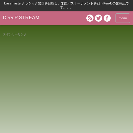
Bassmasterクラシック出場を目指し、米国バストーナメントを戦うKen-Dの奮戦記で
す。。。
DeeeP STREAM
menu
スポンサーリンク