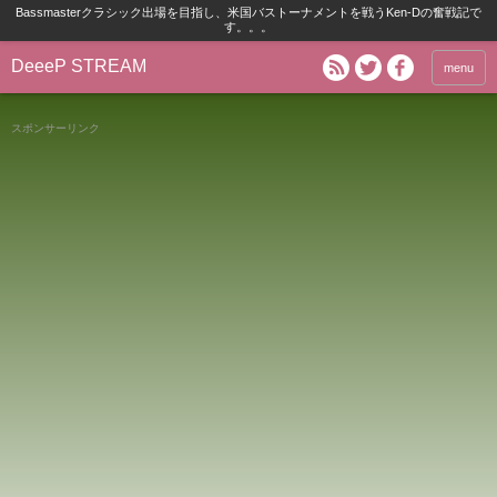
Bassmasterクラシック出場を目指し、米国バストーナメントを戦うKen-Dの奮戦記で
す。。。
DeeeP STREAM
menu
スポンサーリンク