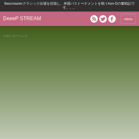
Bassmasterクラシック出場を目指し、米国バストーナメントを戦うKen-Dの奮戦記で
す。。。
DeeeP STREAM
menu
スポンサーリンク