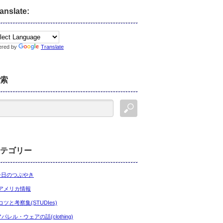
anslate:
ered by
Translate
索
テゴリー
今日のつぶやき
アメリカ情報
コツと考察集(STUDIes)
アパレル・ウェアの話(clothing)