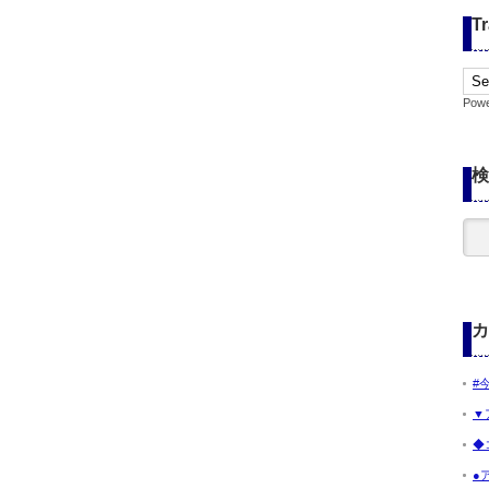
Tr
Pow
検
カ
#
▼
◆
●