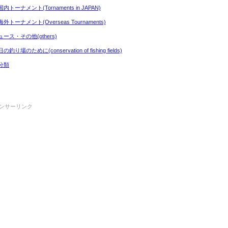
内トーナメント(Tornaments in JAPAN)
外トーナメント(Overseas Tournaments)
ュース・その他(others)
の釣り場のために(conservation of fishing fields)
分類
ンサーリンク