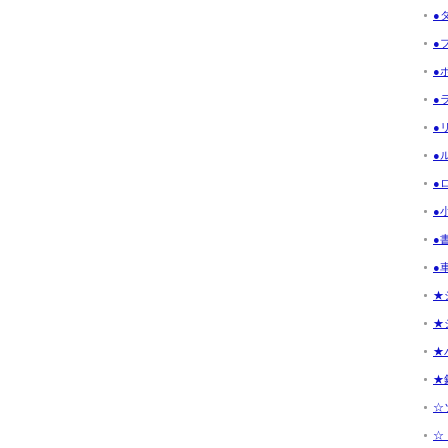
●
●フ
●ボ
●ラ
●リ
●ル
●ロ
●小
●書
●車
★
★
★
★釣
☆ソ
☆