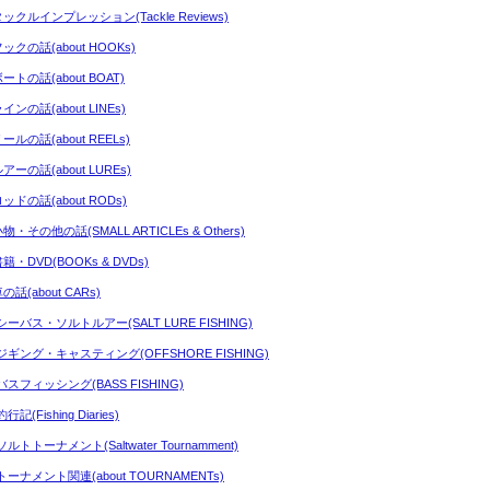
タックルインプレッション(Tackle Reviews)
ックの話(about HOOKs)
ートの話(about BOAT)
インの話(about LINEs)
ールの話(about REELs)
アーの話(about LUREs)
ッドの話(about RODs)
物・その他の話(SMALL ARTICLEs & Others)
籍・DVD(BOOKs & DVDs)
の話(about CARs)
シーバス・ソルトルアー(SALT LURE FISHING)
ジギング・キャスティング(OFFSHORE FISHING)
バスフィッシング(BASS FISHING)
行記(Fishing Diaries)
ルトトーナメント(Saltwater Tournamment)
トーナメント関連(about TOURNAMENTs)