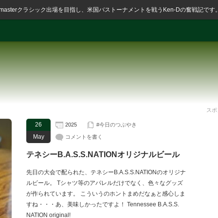
ssmasterクラシック出場を目指し、米国バストーナメントを戦うKen-Dの奮戦記です
スポ
26
2025
#今日のつぶやき
May
コメントを書く
テネシーB.A.S.S.NATIONオリジナルビール
先日の大会で配られた、テネシーB.A.S.S.NATIONのオリジナ
ルビール。 Tシャツ等のアパレルだけでなく、色々なグッズ
が作られています。 こういうのホントまめだなぁと感心しま
すね・・・あ、美味しかったですよ！ Tennessee B.A.S.S.
NATION original!