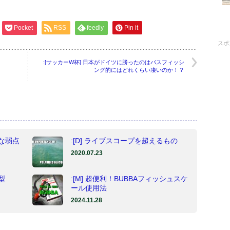
Pocket
RSS
feedly
Pin it
スポ
:[サッカーW杯] 日本がドイツに勝ったのはバスフィッシ
ング的にはどれくらい凄いのか！？
な弱点
:[D] ライブスコープを超えるもの
2020.07.23
型
:[M] 超便利！BUBBAフィッシュスケ
ール使用法
2024.11.28