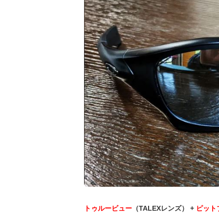
トゥルービュー
（TALEXレンズ） +
ピット