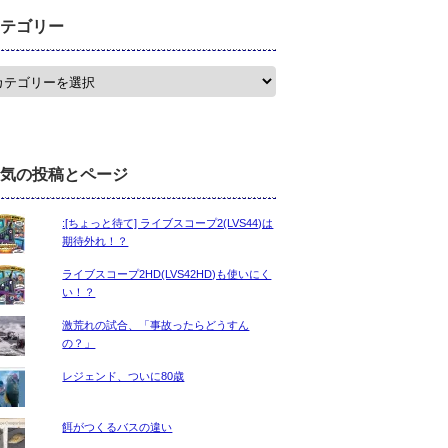
テゴリー
気の投稿とページ
:[ちょっと待て] ライブスコープ2(LVS44)は
期待外れ！？
ライブスコープ2HD(LVS42HD)も使いにく
い！？
激荒れの試合、「事故ったらどうすん
の？」
レジェンド、ついに80歳
餌がつくるバスの違い