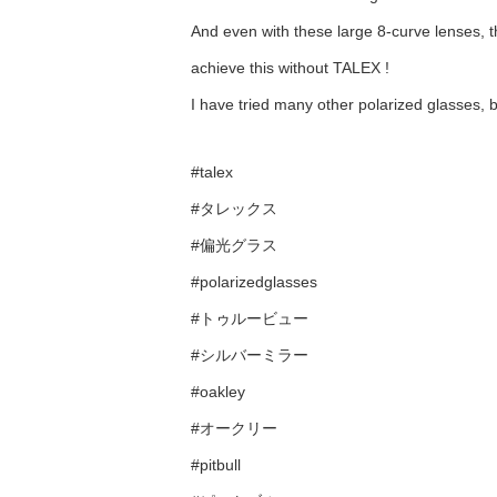
And even with these large 8-curve lenses, th
achieve this without TALEX !
I have tried many other polarized glasses, bu
#talex
#タレックス
#偏光グラス
#polarizedglasses
#トゥルービュー
#シルバーミラー
#oakley
#オークリー
#pitbull