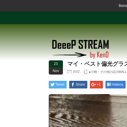
Ba
マイ・ベスト偏光グラ
23
Nov
2022
●小物・その他の話(SMALL ART
Tweet
Share
+1
Hatena