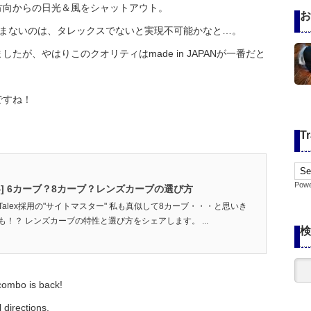
方向からの日光＆風をシャットアウト。
お
歪まないのは、タレックスでないと実現不可能かなと…。
が、やはりこのクオリティはmade in JAPANが一番だと
ですね！
Tr
Pow
4] 6カーブ？8カーブ？レンズカーブの選び方
alex採用の"サイトマスター" 私も真似して8カーブ・・・と思いき
！？ レンズカーブの特性と選び方をシェアします。 ...
検
combo is back!
 directions.