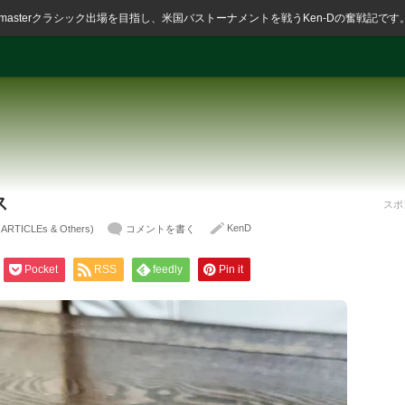
ssmasterクラシック出場を目指し、米国バストーナメントを戦うKen-Dの奮戦記です
ス
スポ
KenD
ICLEs & Others)
コメントを書く
Pocket
RSS
feedly
Pin it