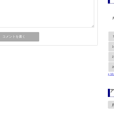
1
2
2
« 1
ア
ア
ー
カ
イ