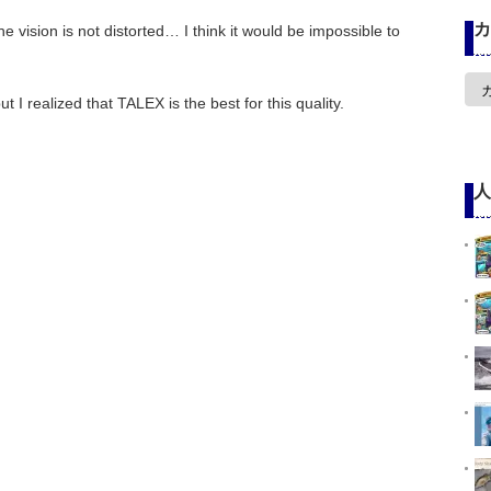
カ
e vision is not distorted… I think it would be impossible to
カ
テ
t I realized that TALEX is the best for this quality.
ゴ
リ
ー
人