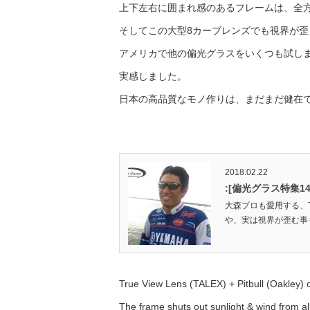
上下左右に囲まれ感のあるフレームは、全
そしてこの大型8カーブレンズでも視界が
アメリカで他の偏光グラスをいくつも試しました
実感しました。
日本の高品質なモノ作りは、まだまだ健在
2018.02.22
:[偏光グラス特集1
大森プロも愛用する、T
や、実は視界が歪む事も
True View Lens (TALEX) + Pitbull (Oakley) 
The frame shuts out sunlight & wind from all