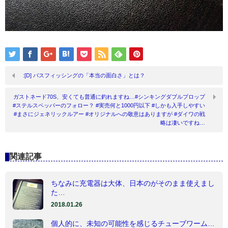
:[D] バスフィッシングの「本当の面白さ」とは？
ガストネード70S、安くても普通に釣れますね…#シンキングダブルプロップ
#ステルスペッパーのフォロー？ #実売何と1000円以下 #しかも入手しやすい
#まさにジェネリックルアー #オリジナルへの敬意はありますが #ダイワの戦
略は凄いですね…
関連記事
ちなみに充電器は大体、日本のがそのまま使えまし
た…
2018.01.26
個人的に、未知の可能性を感じるチューブワーム…