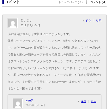
コメント
トラックバック ( 0 )
コメント ( 4 )
としとし
返信
引用
2019年 9月 04日
僕の場合は薄差しせず普通に中央から差します。
薄差しだとフッキングは良いでしょうが、単純に身切れが多そうなの
で。またワームの材質が柔らかいものなら身切れ防止にワッキー用の火
で炙ると縮む伸縮チューブを使って身切れを保護しています。オススメ
はフロントラインプロダクトのフレギュラーです。テロテロに柔らかく
て非常に艶かしいアクションが大好きでJHはこればっかり使ってます
が、柔らかいが故に身切れが多く、チューブを使った保護を最近思いつ
きました。また現在も生産しているのか分かりませんが、すっかり見か
けなくなり困ってます(笑)
KenD
返信
引用
2019年 9月 04日