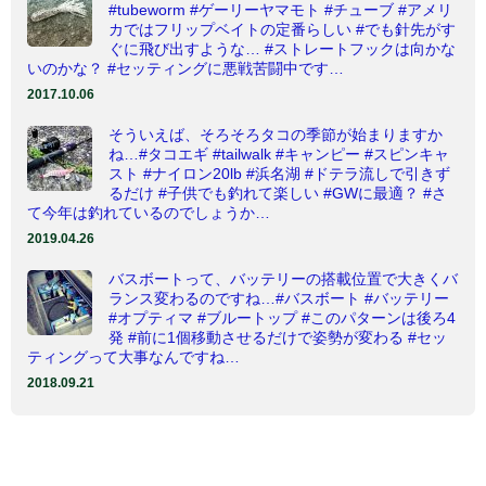
#tubeworm #ゲーリーヤマモト #チューブ #アメリ
カではフリップベイトの定番らしい #でも針先がす
ぐに飛び出すような… #ストレートフックは向かな
いのかな？ #セッティングに悪戦苦闘中です…
2017.10.06
そういえば、そろそろタコの季節が始まりますか
ね…#タコエギ #tailwalk #キャンピー #スピンキャ
スト #ナイロン20lb #浜名湖 #ドテラ流しで引きず
るだけ #子供でも釣れて楽しい #GWに最適？ #さ
て今年は釣れているのでしょうか…
2019.04.26
バスボートって、バッテリーの搭載位置で大きくバ
ランス変わるのですね…#バスボート #バッテリー
#オプティマ #ブルートップ #このパターンは後ろ4
発 #前に1個移動させるだけで姿勢が変わる #セッ
ティングって大事なんですね…
2018.09.21