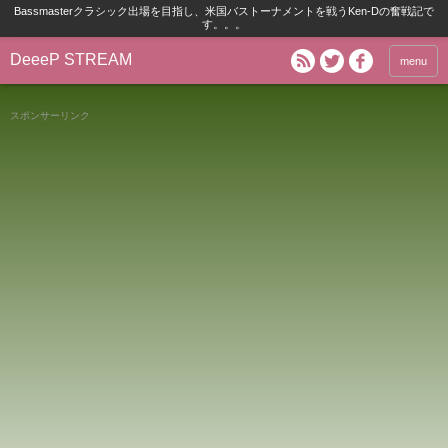
Bassmasterクラシック出場を目指し、米国バストーナメントを戦うKen-Dの奮戦記で
す。。。
DeeeP STREAM
menu
スポンサーリンク