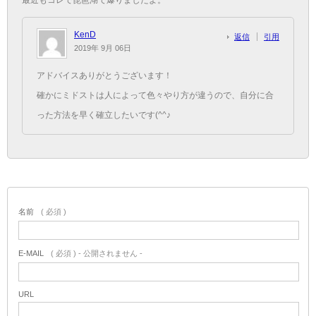
最近もコレで琵琶湖で爆りましたよ。
KenD
返信
引用
2019年 9月 06日
アドバイスありがとうございます！
確かにミドストは人によって色々やり方が違うので、自分に合
った方法を早く確立したいです(^^♪
名前
( 必須 )
E-MAIL
( 必須 ) - 公開されません -
URL