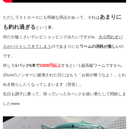
あまりに
ただしラストエースにも明確な弱点があって、それは
も釣れ過ぎる
という事。
何だか嘘くさいテレビショッピングみたいですがw、
大小問わずバ
スがバイトしてきてしまう
のであまりにも
ワームの消耗が激しい
の
です。
何しろ
1パック6本で
1000円以上
するという超高級ワームですから、
20cmのノンキーに破壊された日にはもう「お前が喰うなよ！」とわ
めき散らしたくなってしまいます（苦笑）。
先日も調子に乗って、持っていった3パックを使い果たして悶絶しま
したwww