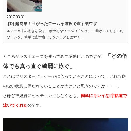
2017.03.31
:[D] 超簡単！曲がったワームを速攻で直す裏ワザ
ルアー本来の動きを殺す、致命的なワームの「クセ」。 曲がってしまった
ワームを、簡単に直す裏ワザをシェアします！ ...
「どの個
ところがラストエースを使ってみて感動したのですが、
体でも真っ直ぐ綺麗に泳ぐ」
。
これはブリスターパッケージに入っていることによって、どれも
癖
のない状態に保たれている
ことが大きいと思うのですが・・・。
さほど神経質にセッティングしなくとも、
簡単にキレイなi字軌道で
泳いでくれた
のです。