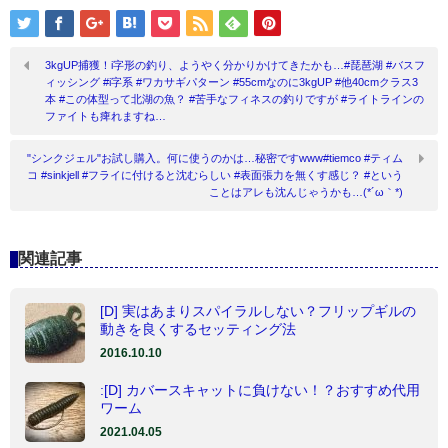
3kgUP捕獲！i字形の釣り、ようやく分かりかけてきたかも…#琵琶湖 #バスフ
ィッシング #i字系 #ワカサギパターン #55cmなのに3kgUP #他40cmクラス3
本 #この体型って北湖の魚？ #苦手なフィネスの釣りですが #ライトラインの
ファイトも痺れますね…
"シンクジェル"お試し購入。何に使うのかは…秘密ですwww#tiemco #ティム
コ #sinkjell #フライに付けると沈むらしい #表面張力を無くす感じ？ #という
ことはアレも沈んじゃうかも…(*´ω｀*)
関連記事
[D] 実はあまりスパイラルしない？フリップギルの
動きを良くするセッティング法
2016.10.10
:[D] カバースキャットに負けない！？おすすめ代用
ワーム
2021.04.05