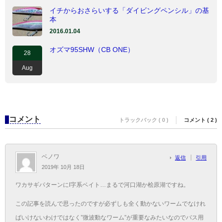
イチからおさらいする「ダイビングペンシル」の基
本
2016.01.04
オズマ95SHW（CB ONE）
28
Aug
コメント
トラックバック ( 0 )
コメント ( 2 )
ベノワ
返信
引用
2019年 10月 18日
ワカサギパターンにI字系ベイト…まるで河口湖か桧原湖ですね。
この記事を読んで思ったのですが必ずしも全く動かないワームでなけれ
ばいけないわけではなく”微波動なワーム”が重要なみたいなのでバス用