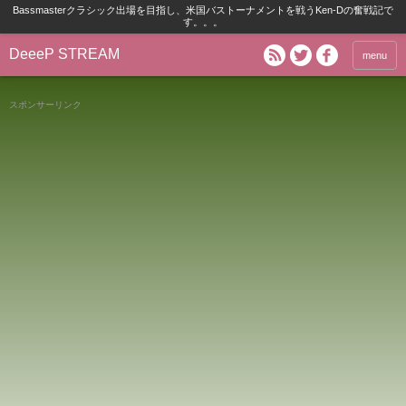
Bassmasterクラシック出場を目指し、米国バストーナメントを戦うKen-Dの奮戦記で
す。。。
DeeeP STREAM
menu
スポンサーリンク