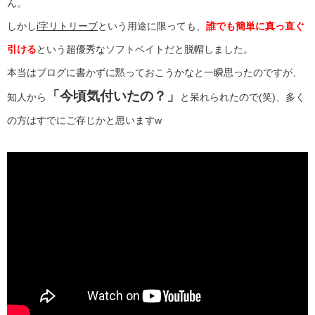
ん。
しかし
i字リトリーブ
という用途に限っても、
誰でも簡単に真っ直ぐ
引ける
という超優秀なソフトベイトだと脱帽しました。
本当はブログに書かずに黙っておこうかなと一瞬思ったのですが、
「今頃気付いたの？」
知人から
と呆れられたので(笑)、多く
の方はすでにご存じかと思いますw