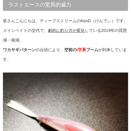
ラストエースの驚異的威力
皆さんこんにちは、ディープストリームのKenD（けんでぃ）です。
メインベイトの交代で、
劇的に釣り方が変化
している2019年の琵琶
湖・南湖。
ワカサギパターン
の台頭により、
空前の
i字系
ブーム
が到来していま
す。