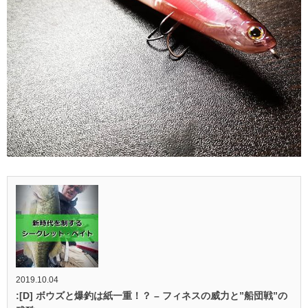
2019.10.04
:[D] ボウズと爆釣は紙一重！？ – フィネスの威力と”船団戦”の