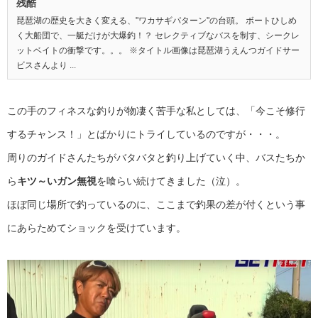
残酷
琵琶湖の歴史を大きく変える、"ワカサギパターン"の台頭。 ボートひしめ
く大船団で、一艇だけが大爆釣！？ セレクティブなバスを制す、シークレ
ットベイトの衝撃です。。。 ※タイトル画像は琵琶湖うえんつガイドサー
ビスさんより ...
この手のフィネスな釣りが物凄く苦手な私としては、「今こそ修行
するチャンス！」とばかりにトライしているのですが・・・。
周りのガイドさんたちがバタバタと釣り上げていく中、バスたちか
ら
キツ～いガン無視
を喰らい続けてきました（泣）。
ほぼ同じ場所で釣っているのに、ここまで釣果の差が付くという事
にあらためてショックを受けています。