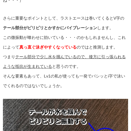
ね・・・）
さらに重要なポイントとして、ラストエースは巻いてくるとV字の
テール部分がピリピリとかすかにバイブレーション
します。
この微振動が喰わせに効いている・・・のかもしれませんし、これ
によって
真っ直ぐ泳ぎやすくなっている
のではと推測します。
つまり
テール部分で少し水を掴んでいるので、後方に引っ張られる
ような抵抗が生まれている
と思うのです。
そんな要素もあって、Lv1の私が使っても一発でバシッとi字で泳い
でくれるのではないでしょうか。