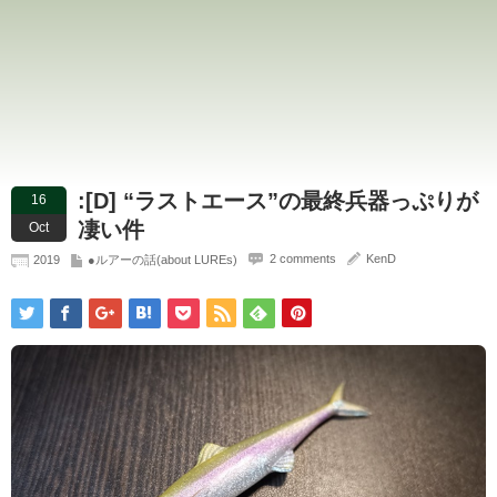
:[D] “ラストエース”の最終兵器っぷりが
16
凄い件
Oct
2 comments
KenD
2019
●ルアーの話(about LUREs)