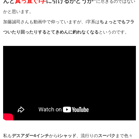
んと
真っ直ぐi字
に引けるかどうか”
に尽きるのではない
かと思います。
加藤誠司さんも動画中で仰っていますが、i字系は
ちょっとでもフラ
ついたり回ったりするとてきめんに釣れなくなる
というのです。
私も
デスアダー4インチ
から
iシャッド
、流行りの
スーパク
まで色々