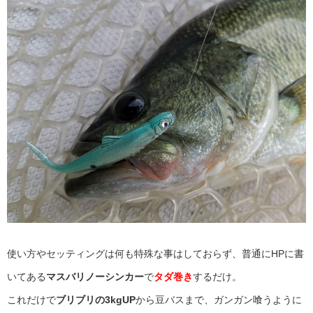
使い方やセッティングは何も特殊な事はしておらず、普通にHPに書
いてある
マスバリノーシンカー
で
タダ巻き
するだけ。
これだけで
ブリブリの3kgUP
から豆バスまで、ガンガン喰うように