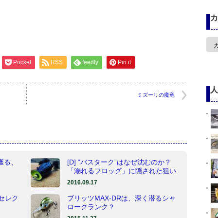
カ
カ
テ
ゴ
Pocket
RSS
feedly
Pin it
リ
ー
人
ミズーリの魔竜
を獲る、
[D] “バスターク”はなぜ沈むのか？
「溺れるフロッグ」に隠された狙い
2016.09.17
セレク
ブリッツMAX-DRは、深く潜るシャ
ロークランク？