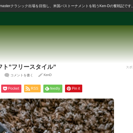
ssmasterクラシック出場を目指し、米国バストーナメントを戦うKen-Dの奮戦記です
ト”フリースタイル”
スポ
KenD
コメントを書く
Pocket
RSS
feedly
Pin it