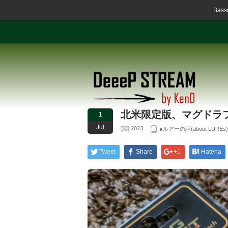
Ba
北米限定版、マグドラフ
1
Jul
2023
●ルアーの話(about LUREs)
Tweet
Share
+1
Hatena