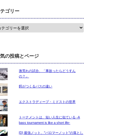
テゴリー
気の投稿とページ
激荒れの試合、「事故ったらどうすん
の？」
餌がつくるバスの違い
エクストラディープ・ミドストの世界
トーナメントは、短い人生に似ている -A
bass tournament is like a short life-
[D] 最強ノット、"パロマーノット"の落とし