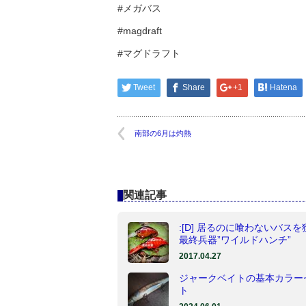
#メガバス
#magdraft
#マグドラフト
Tweet
Share
+1
Hatena
南部の6月は灼熱
関連記事
:[D] 居るのに喰わないバス
最終兵器”ワイルドハンチ”
2017.04.27
ジャークベイトの基本カラー
ト