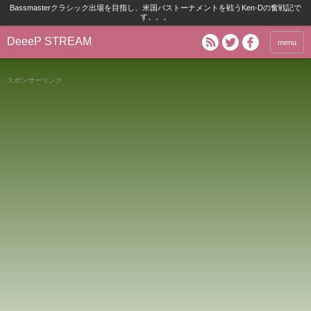
Bassmasterクラシック出場を目指し、米国バストーナメントを戦うKen-Dの奮戦記で
す。。。
DeeeP STREAM
menu
スポンサーリンク