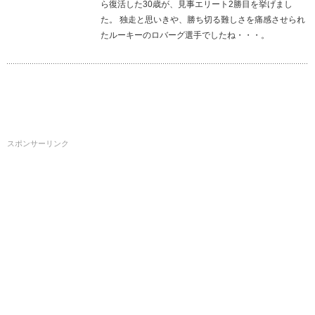
ら復活した30歳が、見事エリート2勝目を挙げまし
た。 独走と思いきや、勝ち切る難しさを痛感させられ
たルーキーのロバーグ選手でしたね・・・。
スポンサーリンク