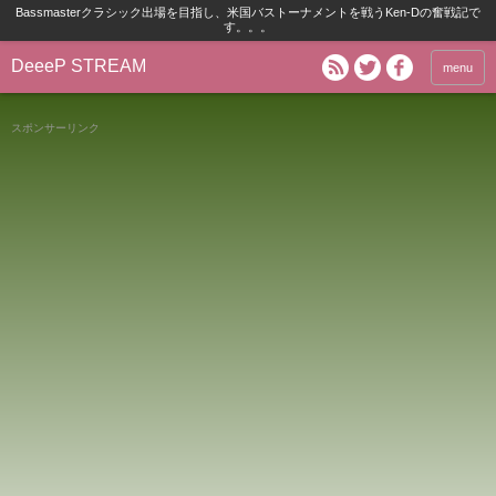
Bassmasterクラシック出場を目指し、米国バストーナメントを戦うKen-Dの奮戦記で
す。。。
DeeeP STREAM
menu
スポンサーリンク