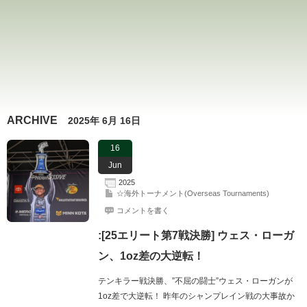
ARCHIVE
2025年 6月 16日
16
Jun
2025
☆海外トーナメント(Overseas Tournaments)
コメントを書く
:[25エリート第7戦決勝] ウェス・ローガ
ン、1oz差の大逆転！
テンキラー戦決勝、”不屈の闘士”ウェス・ローガンが
1oz差で大逆転！ 昨年のシャンプレイン戦の大事故か