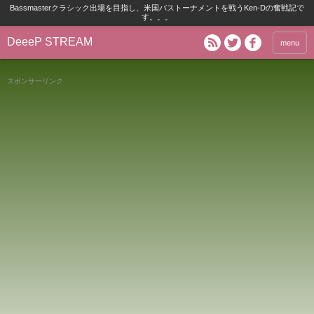
Bassmasterクラシック出場を目指し、米国バストーナメントを戦うKen-Dの奮戦記で
す。。。
DeeeP STREAM
menu
スポンサーリンク