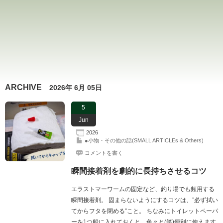
ARCHIVE
2026年 6月 05日
5
Jun
2026
●小物・その他の話(SMALL ARTICLEs & Others)
コメントを書く
瞬間接着剤を劇的に長持ちさせるコツ
エラストマーワームの固定など、釣り場でも頻用する
瞬間接着剤。 固まらないようにするコツは、”必ず拭い
てからフタを閉める”こと。 ちなみにトイレットペーパ
ーを1つ船に入れておくと、色々と(笑)便利に使えます