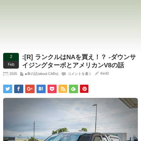
:[R] ランクルはNAを買え！？ -ダウンサ
2
イジングターボとアメリカンV8の話
Feb
KenD
2025
●車の話(about CARs)
コメントを書く