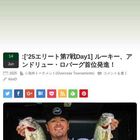
:[’25エリート第7戦Day1] ルーキー、ア
14
ンドリュー・ロバーグ首位発進！
Jun
2025
☆海外トーナメント(Overseas Tournaments)
コメントを書く
KenD