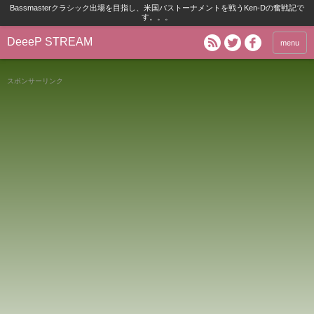
Bassmasterクラシック出場を目指し、米国バストーナメントを戦うKen-Dの奮戦記で
す。。。
DeeeP STREAM
menu
スポンサーリンク