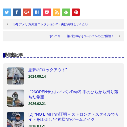
:[M] アメリカ外道コレクション2・実は美味しい○△◇
:[25エリート第7戦Day2] ”レイバンの主”猛追！
関連記事
悪夢の”ロックアウト”
2024.09.14
:[’26OPENサムレイバンDay2] 手のひらから滑り落
ちた希望
2026.02.21
[D] “NO LIMIT”の証明 – ストロング・スタイルでサ
イトを圧倒した”神様”のゲームメイク
2016.03.21