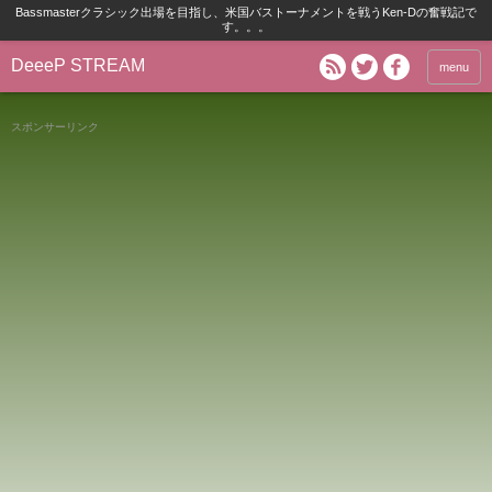
Bassmasterクラシック出場を目指し、米国バストーナメントを戦うKen-Dの奮戦記で
す。。。
DeeeP STREAM
menu
スポンサーリンク