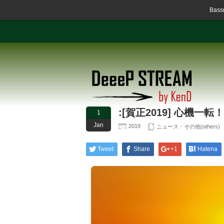
Ba
:[賀正2019] 心機
1
Jan
2019
ニュース・その他(others)
Tweet
Share
+1
Hatena