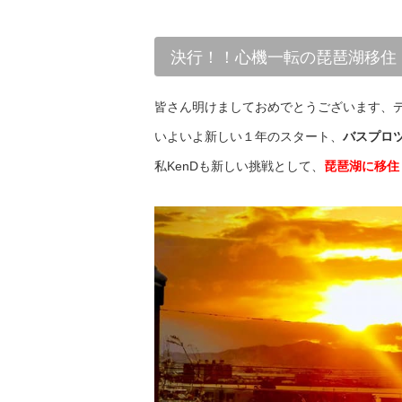
決行！！心機一転の琵琶湖移住
皆さん明けましておめでとうございます、デ
いよいよ新しい１年のスタート、
バスプロ
私KenDも新しい挑戦として、
琵琶湖に移住