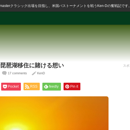
ssmasterクラシック出場を目指し、米国バストーナメントを戦うKen-Dの奮戦記です
一転！琵琶湖移住に賭ける想い
スポ
17 comments
KenD
Pocket
RSS
feedly
Pin it