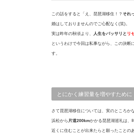
この話をすると「え、琵琶湖移住！？
それ
婚はしておりませんのでご心配なく(笑)。
実は昨年の秋頃より、
人生をバッサリと
リ
というわけで今回は私事ながら、この決断
す。
とにかく練習量を増やすために
さて琵琶湖移住については、実のところか
浜松から
片道200km
かかる琵琶湖巡礼は、
近くに住むことが出来たらと願ったことの