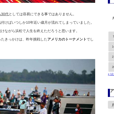
30代
としては容易にできる事ではありません。
付けばいつしか10年近い歳月が流れてしまっていました。
続けながら浜松で人生を終えただろうと思います。
ったきっかけは、昨年挑戦した
アメリカのトーナメント
でし
1
2
2
« 1
ア
ア
ー
カ
イ