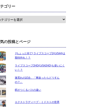
テゴリー
気の投稿とページ
:[ちょっと待て] ライブスコープ2(LVS44)は
期待外れ！？
ライブスコープ2HD(LVS42HD)も使いにく
い！？
激荒れの試合、「事故ったらどうすん
の？」
餌がつくるバスの違い
エクストラディープ・ミドストの世界