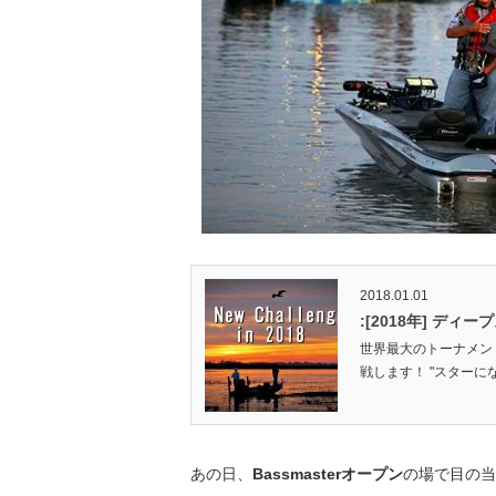
2018.01.01
:[2018年] デ
世界最大のトーナメント
戦します！ "スターに
あの日、
Bassmasterオープン
の場で目の当