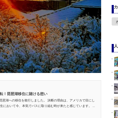
カ
カ
テ
ゴ
リ
ー
人
心機一転！琵琶湖移住に賭ける想い
琵琶湖への移住を敢行しました。 決断の理由は、アメリカで目にし
生において今、本気でバスに取り組む時が来たと感じています。 ...