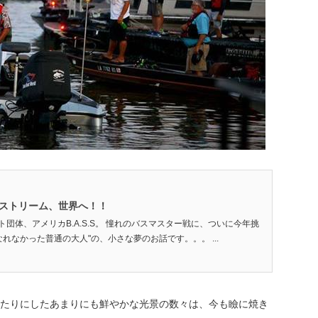
ブ
ィープストリーム、世界へ！！
団体、アメリカB.A.S.S。 憧れのバスマスター戦に、ついに今年挑
なれなかった普通の大人"の、小さな夢のお話です。。。 ...
たりにしたあまりにも鮮やかな光景の数々は、今も瞼に焼き