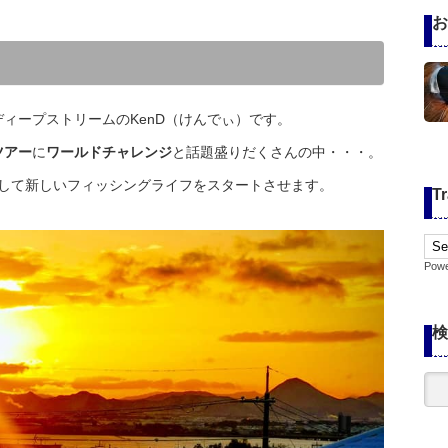
お
ィープストリームのKenD（けんでぃ）です。
ツアー
に
ワールドチャレンジ
と話題盛りだくさんの中・・・。
して新しいフィッシングライフをスタートさせます。
Tr
Pow
検