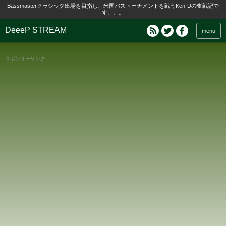
Bassmasterクラシック出場を目指し、米国バストーナメントを戦うKen-Dの奮戦記で
す。。。
DeeeP STREAM
menu
スポンサーリンク