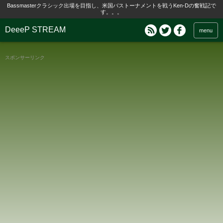
Bassmasterクラシック出場を目指し、米国バストーナメントを戦うKen-Dの奮戦記で
す。。。
DeeeP STREAM
menu
スポンサーリンク