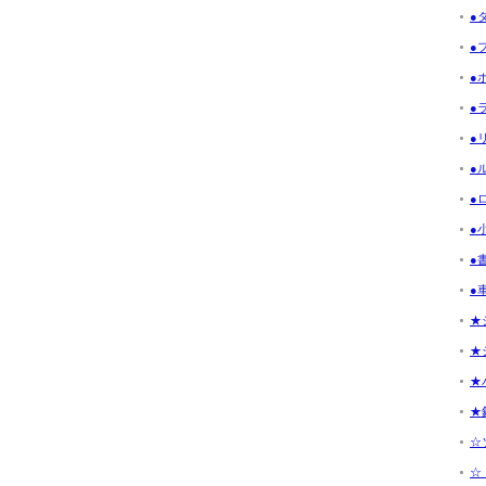
●
●フ
●ボ
●ラ
●リ
●ル
●ロ
●小
●書
●車
★
★
★
★釣
☆ソ
☆