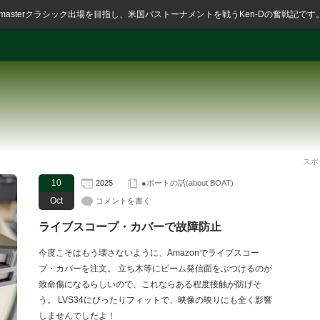
ssmasterクラシック出場を目指し、米国バストーナメントを戦うKen-Dの奮戦記です
スポ
10
2025
●ボートの話(about BOAT)
Oct
コメントを書く
ライブスコープ・カバーで故障防止
今度こそはもう壊さないように、Amazonでライブスコー
プ・カバーを注文。 立ち木等にビーム発信面をぶつけるのが
致命傷になるらしいので、これならある程度接触が防げそ
う。 LVS34にぴったりフィットで、映像の映りにも全く影響
しませんでしたよ！