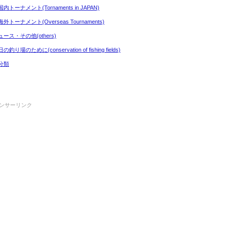
内トーナメント(Tornaments in JAPAN)
外トーナメント(Overseas Tournaments)
ュース・その他(others)
の釣り場のために(conservation of fishing fields)
分類
ンサーリンク