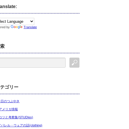
anslate:
ered by
Translate
索
テゴリー
今日のつぶやき
アメリカ情報
コツと考察集(STUDIes)
アパレル・ウェアの話(clothing)