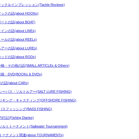
タックルインプレッション(Tackle Reviews)
ックの話(about HOOKs)
ートの話(about BOAT)
インの話(about LINEs)
ールの話(about REELs)
アーの話(about LUREs)
ッドの話(about RODs)
物・その他の話(SMALL ARTICLEs & Others)
籍・DVD(BOOKs & DVDs)
の話(about CARs)
シーバス・ソルトルアー(SALT LURE FISHING)
ジギング・キャスティング(OFFSHORE FISHING)
バスフィッシング(BASS FISHING)
行記(Fishing Diaries)
ルトトーナメント(Saltwater Tournamment)
トーナメント関連(about TOURNAMENTs)