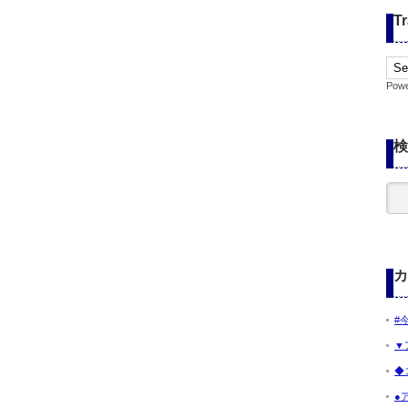
Tr
Pow
検
カ
#
▼
◆
●