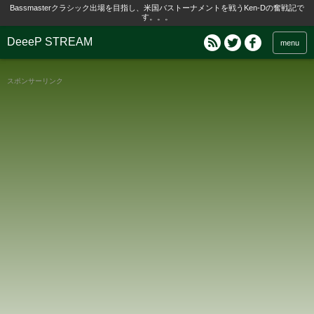
Bassmasterクラシック出場を目指し、米国バストーナメントを戦うKen-Dの奮戦記で
す。。。
DeeeP STREAM
menu
スポンサーリンク