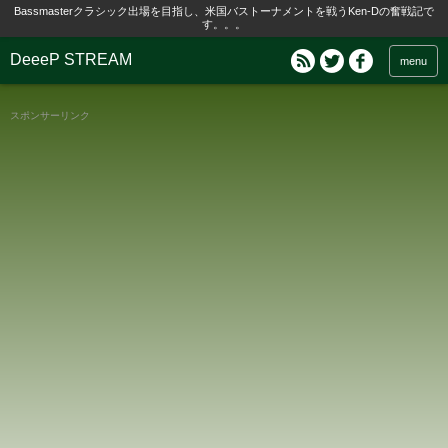
Bassmasterクラシック出場を目指し、米国バストーナメントを戦うKen-Dの奮戦記で
す。。。
DeeeP STREAM
menu
スポンサーリンク