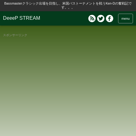
Bassmasterクラシック出場を目指し、米国バストーナメントを戦うKen-Dの奮戦記で
す。。。
DeeeP STREAM
menu
スポンサーリンク