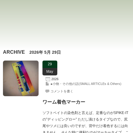
ARCHIVE
2026年 5月 29日
29
May
2026
●小物・その他の話(SMALL ARTICLEs & Others)
コメントを書く
ワーム着色マーカー
ソフトベイトの染色剤と言えば、定番なのがSPIKE-IT
の”ディッピングロー” ただし漬けるタイプなので、尻
尾やツメには良いのですが、背中だけ着色するには向
きません。 そんな時に便利なのがマーカータイプ、こ