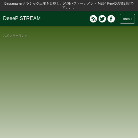
Bassmasterクラシック出場を目指し、米国バストーナメントを戦うKen-Dの奮戦記で
す。。。
DeeeP STREAM
menu
スポンサーリンク